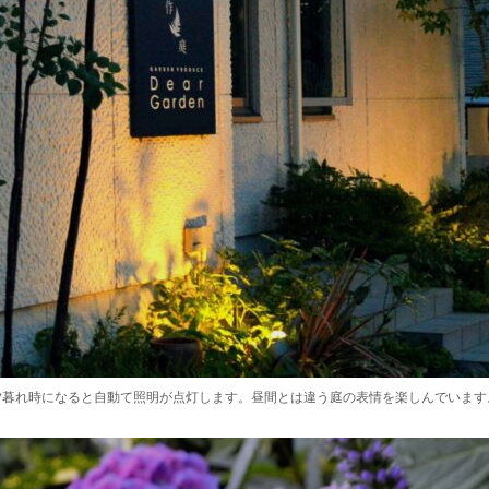
夕暮れ時になると自動て照明が点灯します。昼間とは違う庭の表情を楽しんでいます