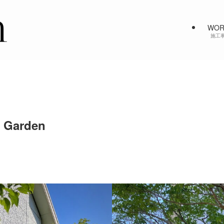
WOR
施工
y Garden