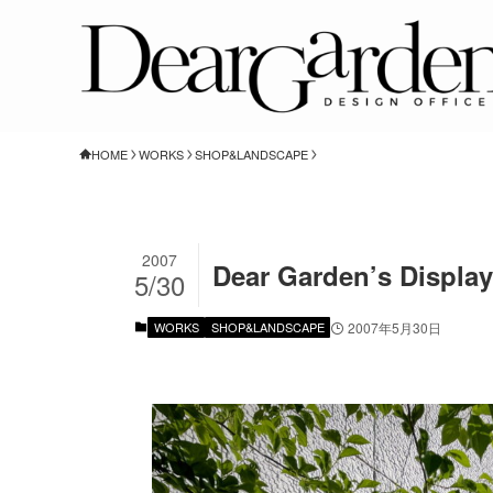
HOME
WORKS
SHOP&LANDSCAPE
2007
Dear Garden’s Displa
5/30
WORKS
SHOP&LANDSCAPE
2007年5月30日