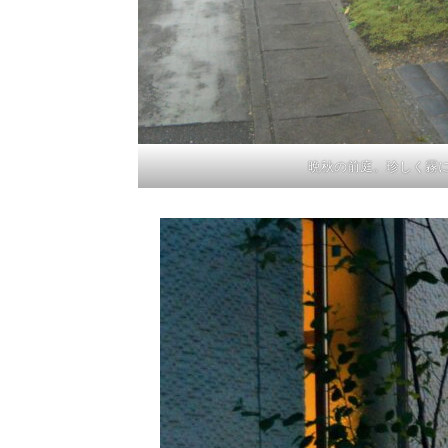
晩秋の前庭。珍しく霧