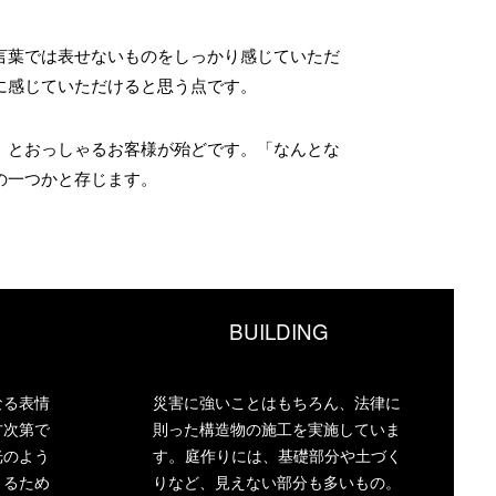
言葉では表せないものをしっかり感じていただ
に感じていただけると思う点です。
」とおっしゃるお客様が殆どです。「なんとな
の一つかと存じます。
BUILDING
なる表情
災害に強いことはもちろん、法律に
方次第で
則った構造物の施工を実施していま
。
光のよう
す
庭作りには、基礎部分や土づく
まるため
りなど、見えない部分も多いもの。