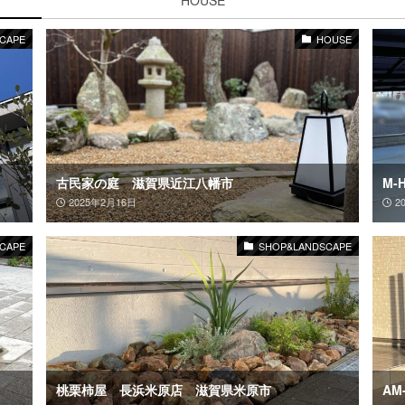
CAPE
HOUSE
古民家の庭 滋賀県近江八幡市
M-
2025年2月16日
2
CAPE
SHOP&LANDSCAPE
桃栗柿屋 長浜米原店 滋賀県米原市
AM