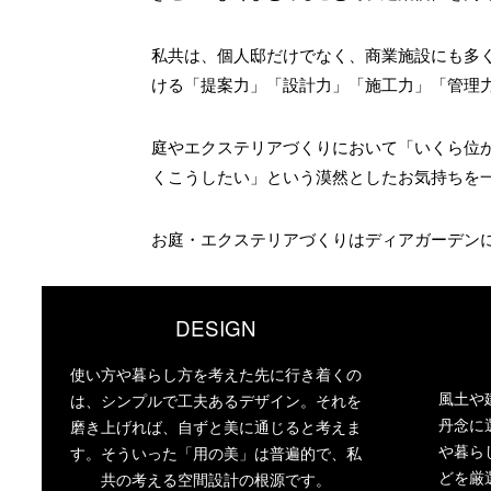
私共は、個人邸だけでなく、商業施設にも多
ける「提案力」「設計力」「施工力」「管理
庭やエクステリアづくりにおいて「いくら位
くこうしたい」という漠然としたお気持ちを
お庭・エクステリアづくりはディアガーデン
DESIGN
使い方や暮らし方を考えた先に行き着くの
風土や
は、シンプルで工夫あるデザイン。それを
丹念に
磨き上げれば、自ずと美に通じると考えま
や暮ら
す。そういった「用の美」は普遍的で、私
どを厳
共の考える空間設計の根源です。