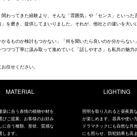
く関わってきた経験より、そんな「雰囲気」や「センス」といった
力」を磨き、提供してまいりました。それが、他社との違いを大い
かかるものか検討もつかない」「何を聞いたら良いのか分からない
一つづつ丁寧に汲み取って進めていく「話しやすさ」も私共の魅力
にお任せください。
MATERIAL
LIGHTING
建築に合う表情の植物や材を
照明を取り入れると昼夜異
選びご提案。お客様のお好み
が楽しめます。器具や使い
しに合う種類、形状、質感な
ドラマチックにも自然な月
選します。
にも照らせ、防犯効果も高