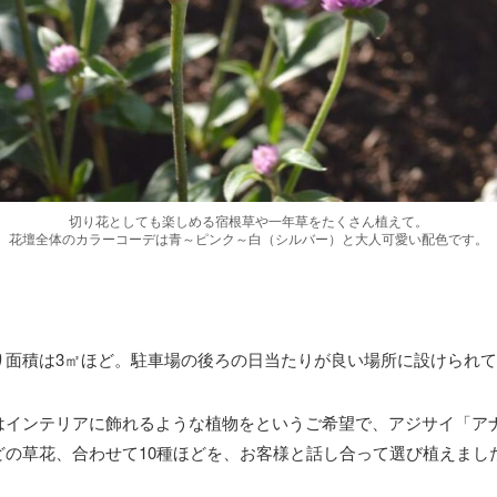
切り花としても楽しめる宿根草や一年草をたくさん植えて。
花壇全体のカラーコーデは青～ピンク～白（シルバー）と大人可愛い配色です。
り面積は3㎡ほど。駐車場の後ろの日当たりが良い場所に設けられ
はインテリアに飾れるような植物をというご希望で、アジサイ「ア
の草花、合わせて10種ほどを、お客様と話し合って選び植えまし